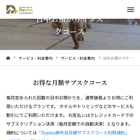
日中お預かりサブス
クコース
見学予約
トライアル
友だち追加
電話予約
サービス・料金案内
サービス・料金案内
日中お預かりサブスクコース
NEWS
お得な月額サブスクコース
サービス・料金案内
毎月定められた回数の日中お預かりを、通常価格よりお得にご利
日中お預かりの1日の流れ
用いただけるプランです。 ホテルやトリミングなどのサービスも
割引にてご利用いただけます。 お支払いはクレジットカードでの
よくあるご質問
サブスクリプション決済（毎月定額での自動決済）となります。
規約については
「Dyplus麻布台月額サブスクコース利用規約」
送迎について