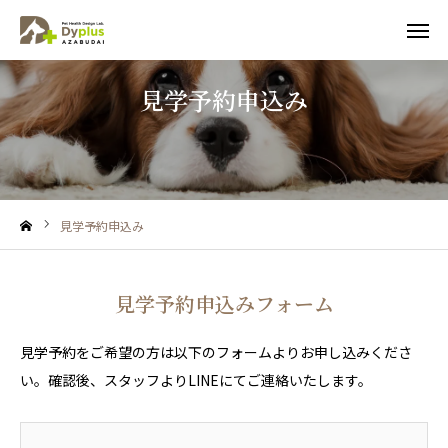
見学予約申込み
見学予約
トライアル
友だち追加
電話予約
見学予約申込み
NEWS
サービス・料金案内
見学予約申込みフォーム
日中お預かりの1日の流れ
見学予約をご希望の方は以下のフォームよりお申し込みくださ
い。確認後、スタッフよりLINEにてご連絡いたします。
よくあるご質問
送迎について